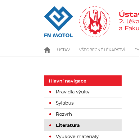
Přejít
k
hlavnímu
obsahu
ÚSTAV
VŠEOBECNÉ LÉKAŘSTVÍ
ÚVOD
F
Hlavní navigace
Pravidla výuky
Sylabus
Rozvrh
Literatura
Výukové materiály