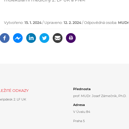
Vytvořeno:
15. 1. 2024
/ Upraveno:
12. 2. 2024
/ Odpovědná osoba:
MUDr.
Přednosta
EŽITÉ ODKAZY
prof. MUDr. Josef Zámečník, Ph.D.
helpdesk 2. LF UK
Adresa
V Úvalu 84
Praha 5