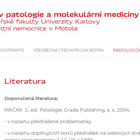
YZIOTERAPIE
VŠEOBECNÁ / PEDIATRICKÁ SESTRA
RADIOLOGICK
Literatura
Doporučená literatura:
MAČÁK J., ed.: Patologie, Grada Publishing, a. s., 2004.
- v rozsahu přednášené problematiky
- v rozsahu doplňujících textů přednášek na webových str
molekulární medicíny 2. LF UK a FNM