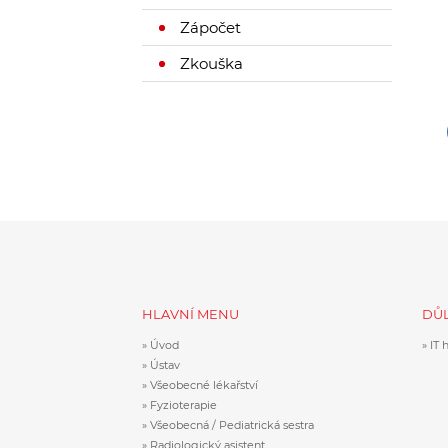
Zápočet
Zkouška
HLAVNÍ MENU
DŮL
Úvod
IT 
Ústav
Všeobecné lékařství
Fyzioterapie
Všeobecná / Pediatrická sestra
Radiologický asistent