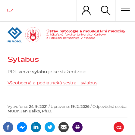
Přejít
k
CZ
hlavnímu
obsahu
Sylabus
PDF verze
sylabu
je ke stažení zde:
Všeobecná a pediatrická sestra - sylabus
Vytvořeno:
24. 9. 2021
/ Upraveno:
19. 2. 2026
/ Odpovědná osoba:
MUDr. Jan Balko, Ph.D.
CZ