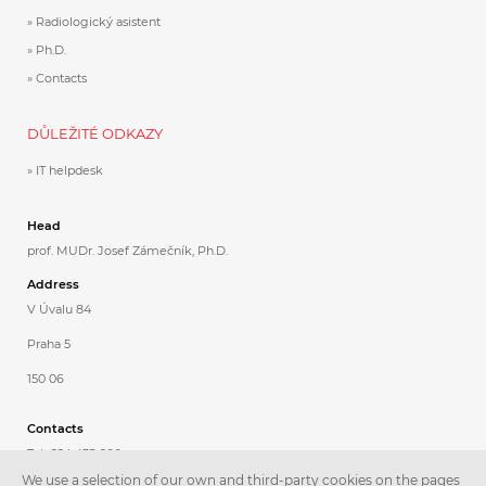
Radiologický asistent
Ph.D.
Contacts
DŮLEŽITÉ ODKAZY
IT helpdesk
Head
prof. MUDr. Josef Zámečník, Ph.D.
Address
V Úvalu 84
Praha 5
150 06
Contacts
Tel.: 224 435 600
We use a selection of our own and third-party cookies on the pages